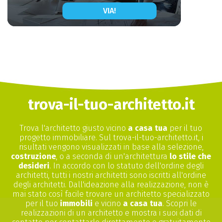
VIA!
trova-il-tuo-architetto.it
Trova l'architetto giusto vicino
a casa tua
per il tuo
progetto immobiliare. Sul trova-il-tuo-architetto.it, i
risultati vengono visualizzati in base alla selezione,
costruzione
, o a seconda di un'architettura
lo stile che
desideri
. In accordo con lo statuto dell'ordine degli
architetti, tutti i nostri architetti sono iscritti all'ordine
degli architetti. Dall'ideazione alla realizzazione, non è
mai stato così facile trovare un architetto specializzato
per il tuo
immobili
e vicino
a casa tua
. Scopri le
realizzazioni di un architetto e mostra i suoi dati di