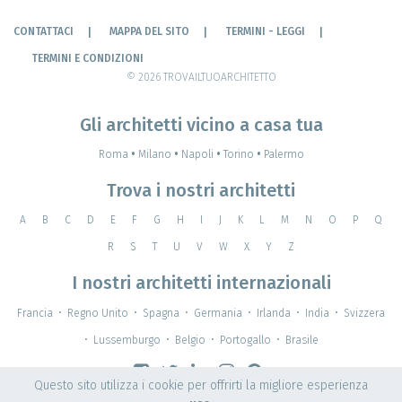
CONTATTACI
MAPPA DEL SITO
TERMINI - LEGGI
TERMINI E CONDIZIONI
© 2026 TROVAILTUOARCHITETTO
Gli architetti vicino a casa tua
Roma
•
Milano
•
Napoli
•
Torino
•
Palermo
Trova i nostri architetti
A
B
C
D
E
F
G
H
I
J
K
L
M
N
O
P
Q
R
S
T
U
V
W
X
Y
Z
I nostri architetti internazionali
Francia
•
Regno Unito
•
Spagna
•
Germania
•
Irlanda
•
India
•
Svizzera
•
Lussemburgo
•
Belgio
•
Portogallo
•
Brasile
Questo sito utilizza i cookie per offrirti la migliore esperienza