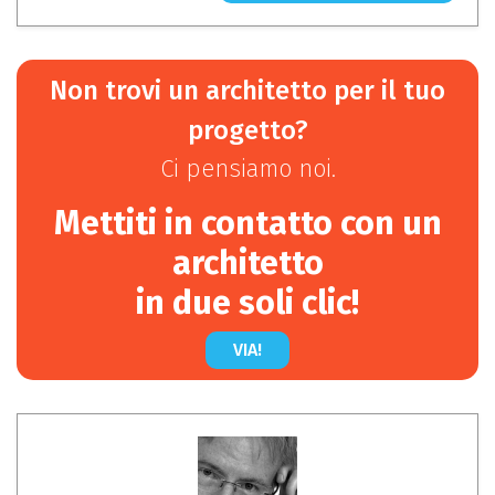
Non trovi un architetto per il tuo
progetto?
Ci pensiamo noi.
Mettiti in contatto con un
architetto
in due soli clic!
VIA!