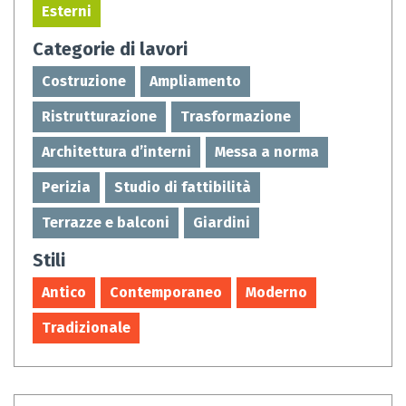
Esterni
Categorie di lavori
Costruzione
Ampliamento
Ristrutturazione
Trasformazione
Architettura d’interni
Messa a norma
Perizia
Studio di fattibilità
Terrazze e balconi
Giardini
Stili
Antico
Contemporaneo
Moderno
Tradizionale