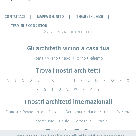
CONTATTACI
MAPPA DEL SITO
TERMINI - LEGGI
TERMINI E CONDIZIONI
© 2026 TROVAILTUOARCHITETTO
Gli architetti vicino a casa tua
Roma
•
Milano
•
Napoli
•
Torino
•
Palermo
Trova i nostri architetti
A
B
C
D
E
F
G
H
I
J
K
L
M
N
O
P
Q
R
S
T
U
V
W
X
Y
Z
I nostri architetti internazionali
Francia
•
Regno Unito
•
Spagna
•
Germania
•
Irlanda
•
India
•
Svizzera
•
Lussemburgo
•
Belgio
•
Portogallo
•
Brasile