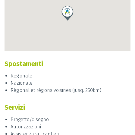
Il suo fiore all’occhiello? Il design di arredi e
complementi di arredo, con la creazione dei
paralumi come oggetti unici e particolari.
Grazie alla sua voglia di migliorarsi sempre e
all’incontro con il mondo delle arti applicate, ha
potuto approfondire le tecniche del disegno,
dell’acquerello, dell’incisione, della pittura e della
fabbricazione della carta, unendo la progettazione
Spostamenti
d'interni con oggetti ambientati e unici, proprio nel
suo atelier
Paper Project Venice
nel sestiere di
Regionale
San Marco, a Venezia.
Nazionale
Régional et régions voisines (jusq. 250km)
Desiderio di cambiamento e innovazione? Affidati
all’atelier
Paper Project Venice
di
Anita Marina
Servizi
Cerpelloni
e richiedi un primo appuntamento!
Progetto/disegno
Autorizzazioni
Assistenza sui cantieri